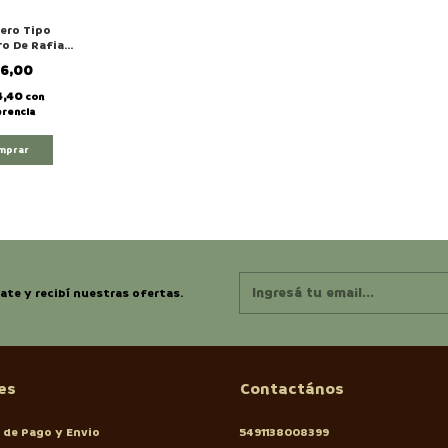
ero Tipo
o De Rafia
ble Articulo
16,00
4,40
con
rencia
mprar
ate y recibí nuestras ofertas.
es
Contactános
 de Pago y Envio
5491138008399