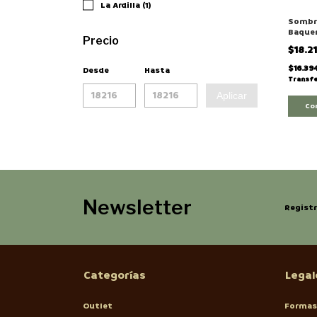
La Ardilla (1)
Sombr
Baquer
Precio
Ajusta
$18.2
2245
$16.39
Desde
Hasta
Transfe
Aplicar
Co
Newsletter
Registr
Categorías
Legal
Outlet
Formas