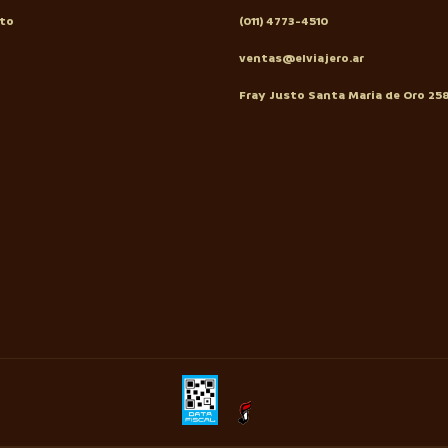
to
(011) 4773-4510
ventas@elviajero.ar
Fray Justo Santa Maria de Oro 25