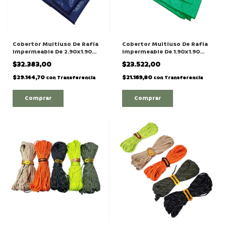
Cobertor Multiuso De Rafia
Cobertor Multiuso De Rafia
Impermeable De 2.90x1.90
Impermeable De 1.90x1.90
Mts Con Ojalas
Mts Con Ojalas
$32.383,00
$23.522,00
$29.144,70
$21.169,80
con
Transferencia
con
Transferencia
Comprar
Comprar