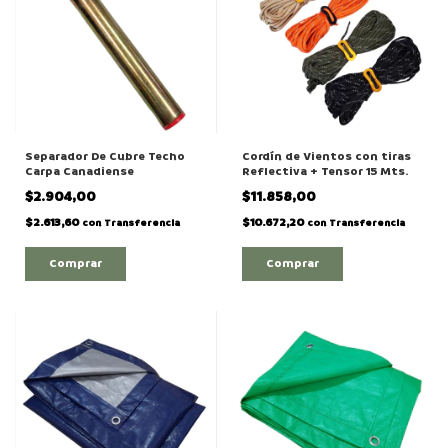
Separador De Cubre Techo
Cordín de Vientos con tiras
Carpa Canadiense
Reflectiva + Tensor 15 Mts.
$2.904,00
$11.858,00
$2.613,60
$10.672,20
con
Transferencia
con
Transferencia
Comprar