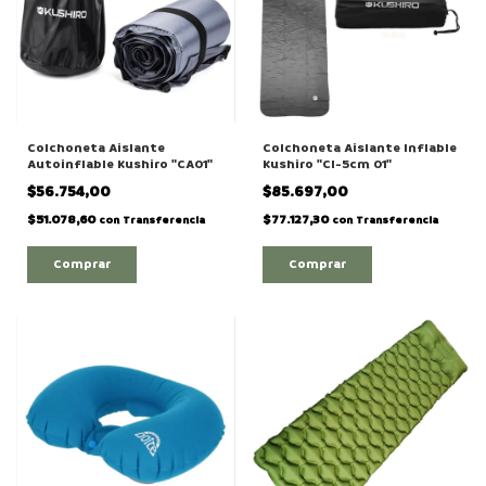
Colchoneta Aislante
Colchoneta Aislante Inflable
Autoinflable Kushiro "CA01"
Kushiro "CI-5cm 01"
$56.754,00
$85.697,00
$51.078,60
$77.127,30
con
Transferencia
con
Transferencia