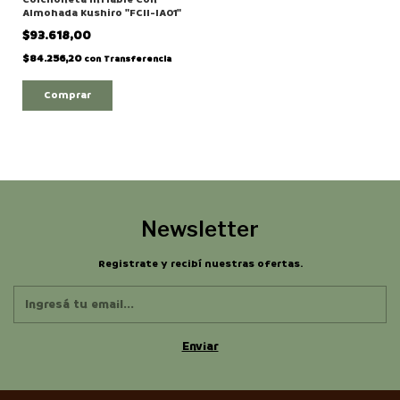
Almohada Kushiro "FCII-IA01"
$93.618,00
$84.256,20
con
Transferencia
Newsletter
Registrate y recibí nuestras ofertas.