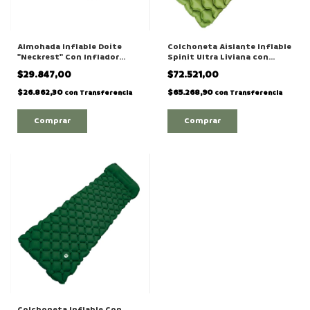
Almohada Inflable Doite
Colchoneta Aislante Inflable
"Neckrest" Con Inflador
Spinit Ultra Liviana con
Incorporado
Almohada "Aerolite"
$29.847,00
$72.521,00
$26.862,30
$65.268,90
con
Transferencia
con
Transferencia
Comprar
Colchoneta Inflable Con