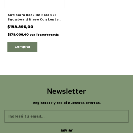
Antiparra Back On Para Ski
Snowboard Nieve Con Lente
Intercambiable Modelo
$198.896,00
"HOLIDAYS"
$179.006,40
con
Transferencia
Newsletter
Registrate y recibí nuestras ofertas.