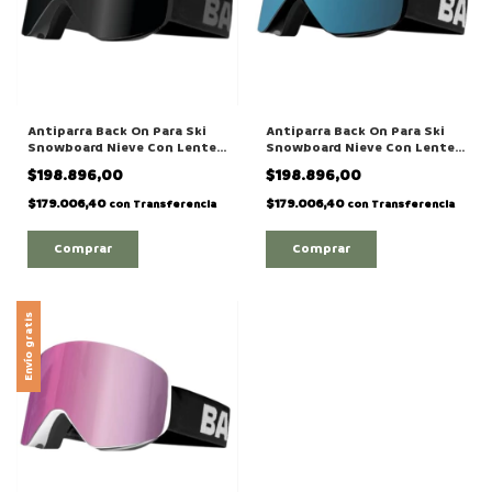
Antiparra Back On Para Ski
Antiparra Back On Para Ski
Snowboard Nieve Con Lente
Snowboard Nieve Con Lente
Intercambiable Modelo "THE
Intercambiable Modelo "THE
$198.896,00
$198.896,00
TEAM"
SLOPE"
$179.006,40
$179.006,40
con
Transferencia
con
Transferencia
Envío gratis