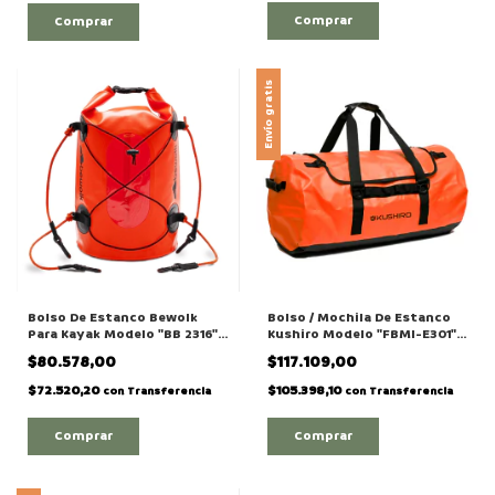
Comprar
Comprar
Envío gratis
Bolso De Estanco Bewolk
Bolso / Mochila De Estanco
Para Kayak Modelo "BB 2316"
Kushiro Modelo "FBMI-E301"
De 16 Litros
De 30 Litros
$80.578,00
$117.109,00
$72.520,20
$105.398,10
con
Transferencia
con
Transferencia
Comprar