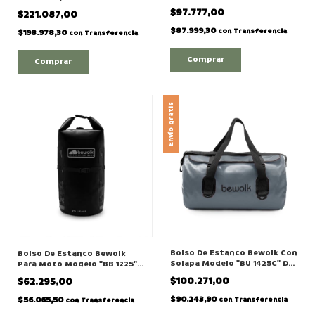
De 30 Litros
Tubo
$97.777,00
$221.087,00
$87.999,30
con
Transferencia
$198.978,30
con
Transferencia
Comprar
Envío gratis
Bolso De Estanco Bewolk Con
Bolso De Estanco Bewolk
Solapa Modelo "BU 1425C" De
Para Moto Modelo "BB 1225"
25 Litros
De 25 Litros
$100.271,00
$62.295,00
$90.243,90
$56.065,50
con
Transferencia
con
Transferencia