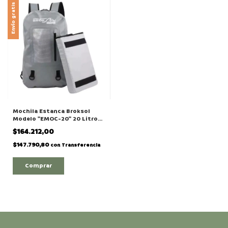
Envío gratis
Mochila Estanca Broksol
Modelo "EMOC-20" 20 Litros
Impermeable Con Porta
$164.212,00
Notebook
$147.790,80
con
Transferencia
Comprar