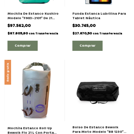
Mochila De Estanco Kushiro
Funda Estanca Lubrilina Para
Modelo "FMEI-2101" De 21
Tablet Náutica
Litros
$97.562,00
$30.745,00
$87.805,80
$27.670,50
con
Transferencia
con
Transferencia
Envío gratis
Bolso De Estanco Bewolk
Mochila Estanco Roll Up
Para Moto Modelo "BB 1230"
Bewolk Fly 21 L Con Porta