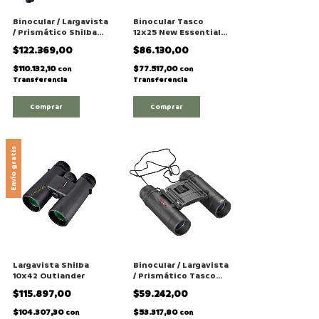
Binocular / Largavista
Binocular Tasco
/ Prismático Shilba
12x25 New Essentials
Frontier "7x30mm"
Series Black
$122.369,00
$86.130,00
Con Trípode y
Soporte Para
$110.132,10
$77.517,00
con
con
Smartphone
Transferencia
Transferencia
Envío gratis
Largavista Shilba
Binocular / Largavista
10x42 Outlander
/ Prismático Tasco
10x25 New Essentials
$115.897,00
$59.242,00
Series Black
$104.307,30
$53.317,80
con
con