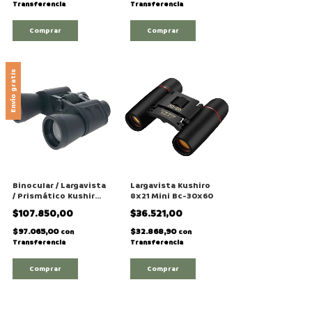
Transferencia
Transferencia
Envío gratis
Binocular / Largavista
Largavista Kushiro
/ Prismático Kushiro
8x21 Mini Bc-30x60
Modelo "Grande Bc8-
$107.850,00
$36.521,00
24x50"
$97.065,00
$32.868,90
con
con
Transferencia
Transferencia