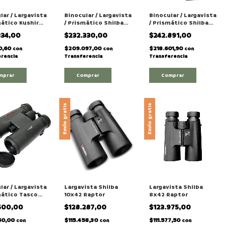
lar / Largavista
Binocular / Largavista
Binocular / Largavista
mático Kushiro
/ Prismático Shilba
/ Prismático Shilba
C-10X50
Orion "8×42mm" Con
Orion "10×42mm" Con
334,00
$232.330,00
$242.891,00
Correa
Correa
0,60
$209.097,00
$218.601,90
con
con
con
rencia
Transferencia
Transferencia
Envío gratis
Envío gratis
lar / Largavista
Largavista Shilba
Largavista Shilba
mático Tasco
10x42 Raptor
8x42 Raptor
ssentials
.500,00
$128.287,00
$123.975,00
50,00
$115.458,30
$111.577,50
con
con
con