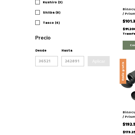
Kushiro (3)
Binocu
Shilba (8)
/ Pris
BK7 B
$101.
Tasco (4)
$91.20
Transfe
Precio
Desde
Hasta
Aplicar
Envío gratis
Binocu
/ Pris
8x42 E
$192
$173.2