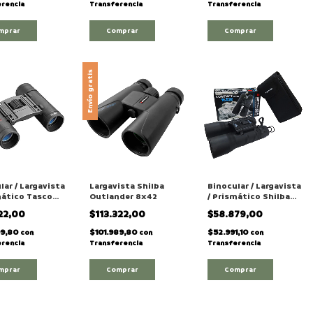
rencia
Transferencia
Transferencia
Envío gratis
lar / Largavista
Largavista Shilba
Binocular / Largavista
mático Tasco
Outlander 8x42
/ Prismático Shilba
ew Essentials
Modelo 2Compact
22,00
$113.322,00
$58.879,00
 Black
16x32mm"
99,80
$101.989,80
$52.991,10
con
con
con
rencia
Transferencia
Transferencia