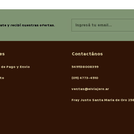
ate y recibí nuestras ofertas.
es
Contactános
 de Pago y Envio
5491138008399
to
(011) 4773-4510
ventas@elviajero.ar
Fray Justo Santa Maria de Oro 25